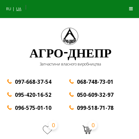
|
RU
UA
АГРО-ДНЕПР
Запчастини власного виробництва
097-668-37-54
068-748-73-01
095-420-16-52
050-609-32-97
096-575-01-10
099-518-71-78
0
0