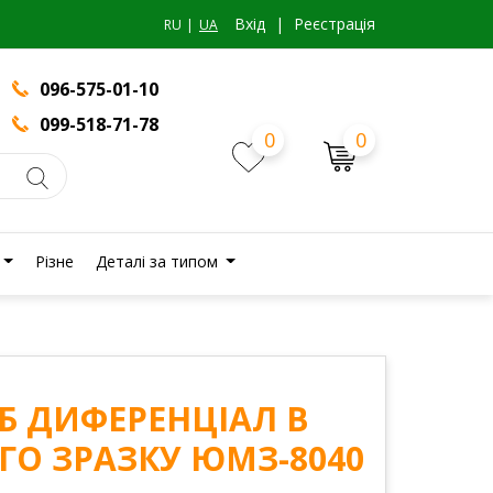
Вхiд
|
Реєстрація
RU
UA
096-575-01-10
099-518-71-78
0
0
Різне
Деталі за типом
 СБ ДИФЕРЕНЦІАЛ В
ГО ЗРАЗКУ ЮМЗ-8040