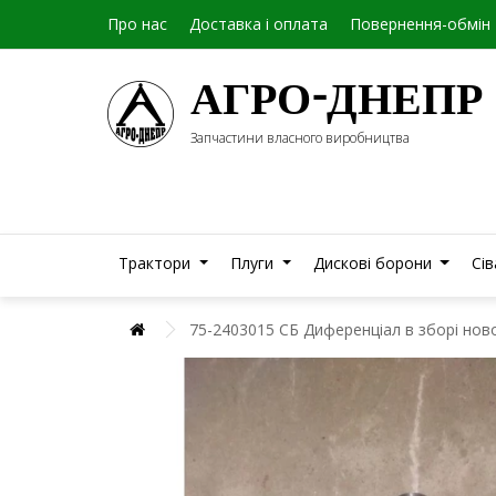
Про нас
Доставка і оплата
Повернення-обмін
АГРО-ДНЕПР
Запчастини власного виробництва
Трактори
Плуги
Дискові борони
Сі
75-2403015 СБ Диференціал в зборі но