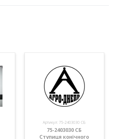
Артикул: 75-2403030 СБ
75-2403030 СБ
Ступиця конічного