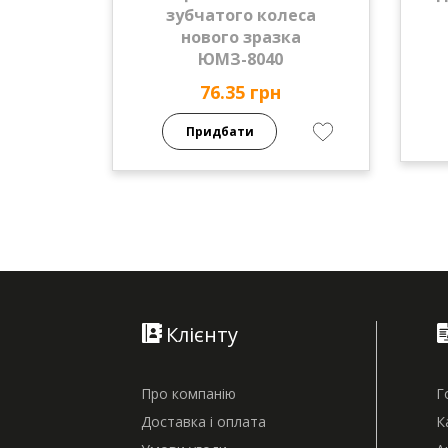
зубчатого колеса
нового зразка
ЮМЗ-8040
76.35 грн
Придбати
Клієнту
Про компанію
Г
Доставка і оплата
К