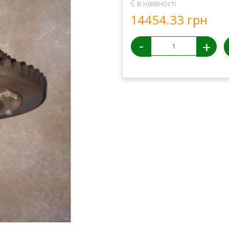
Є в наявності
14454.33 грн
-
+