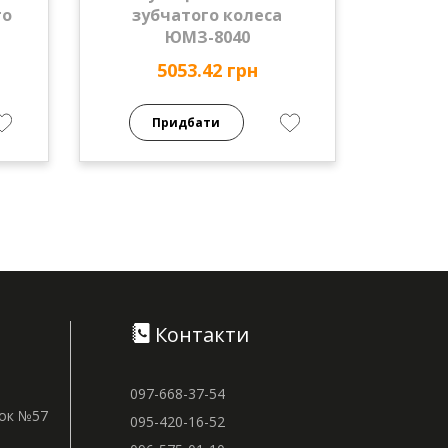
го
зубчатого колеса
ЮМЗ-8040
5053.42 грн
Придбати
Контакти
097-668-37-54
нок №57
095-420-16-52