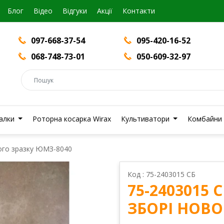
Блог
Вiдео
Відгуки
Акції
Контакти
097-668-37-54
095-420-16-52
068-748-73-01
050-609-32-97
валки
Роторна косарка Wirax
Культиватори
Комбайни
вого зразку ЮМЗ-8040
Код : 75-2403015 СБ
75-2403015
ЗБОРІ НОВО