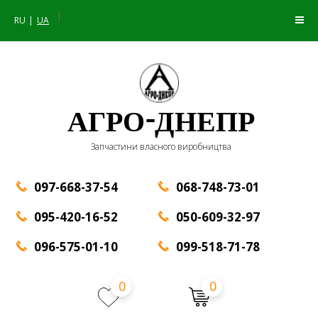
|
RU
UA
АГРО-ДНЕПР
Запчастини власного виробництва
097-668-37-54
068-748-73-01
095-420-16-52
050-609-32-97
096-575-01-10
099-518-71-78
0
0