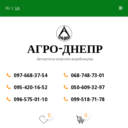
|
RU
UA
АГРО-ДНЕПР
Запчастини власного виробництва
097-668-37-54
068-748-73-01
095-420-16-52
050-609-32-97
096-575-01-10
099-518-71-78
0
0