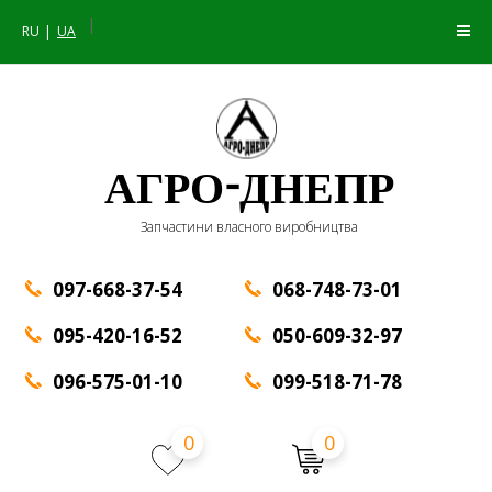
|
RU
UA
АГРО-ДНЕПР
Запчастини власного виробництва
097-668-37-54
068-748-73-01
095-420-16-52
050-609-32-97
096-575-01-10
099-518-71-78
0
0