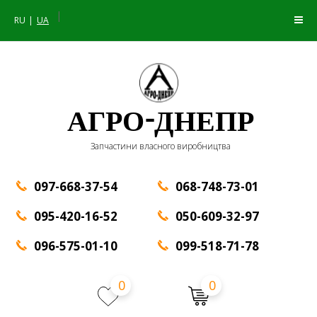
|
RU
UA
АГРО-ДНЕПР
Запчастини власного виробництва
097-668-37-54
068-748-73-01
095-420-16-52
050-609-32-97
096-575-01-10
099-518-71-78
0
0