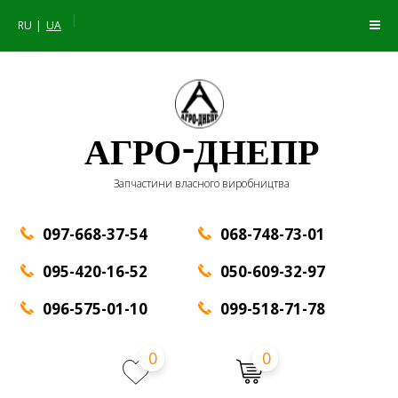
|
RU
UA
АГРО-ДНЕПР
Запчастини власного виробництва
097-668-37-54
068-748-73-01
095-420-16-52
050-609-32-97
096-575-01-10
099-518-71-78
0
0