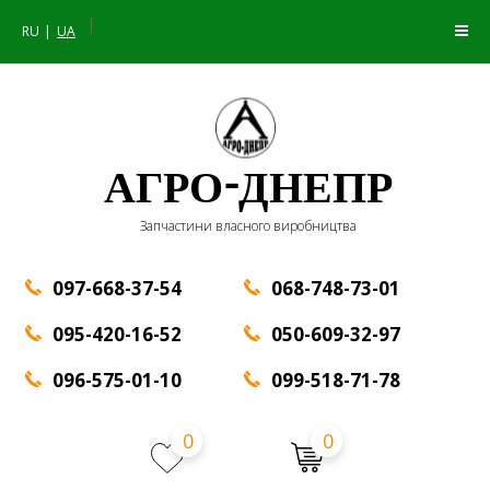
|
RU
UA
АГРО-ДНЕПР
Запчастини власного виробництва
097-668-37-54
068-748-73-01
095-420-16-52
050-609-32-97
096-575-01-10
099-518-71-78
0
0