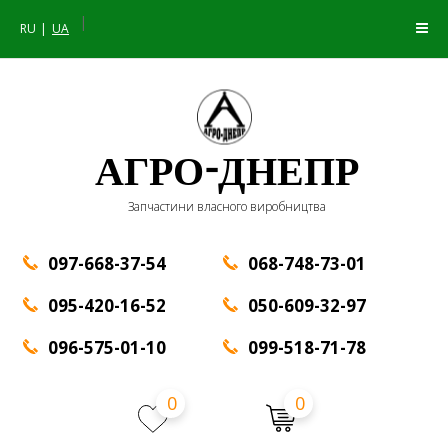
|
RU
UA
АГРО-ДНЕПР
Запчастини власного виробництва
097-668-37-54
068-748-73-01
095-420-16-52
050-609-32-97
096-575-01-10
099-518-71-78
0
0