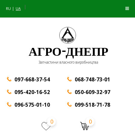
|
RU
UA
АГРО-ДНЕПР
Запчастини власного виробництва
097-668-37-54
068-748-73-01
095-420-16-52
050-609-32-97
096-575-01-10
099-518-71-78
0
0