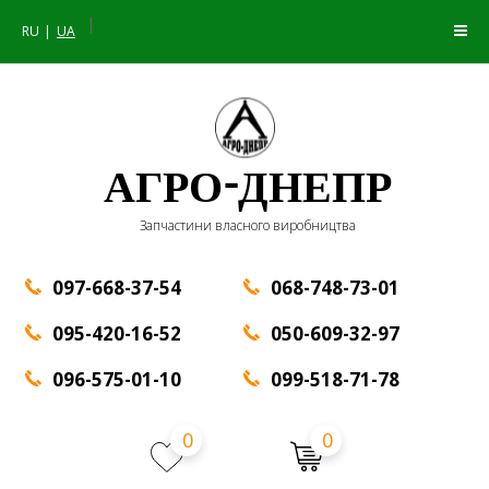
|
RU
UA
АГРО-ДНЕПР
Запчастини власного виробництва
097-668-37-54
068-748-73-01
095-420-16-52
050-609-32-97
096-575-01-10
099-518-71-78
0
0