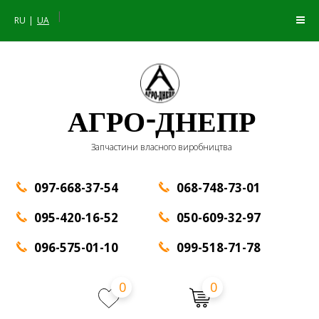
|
RU
UA
АГРО-ДНЕПР
Запчастини власного виробництва
097-668-37-54
068-748-73-01
095-420-16-52
050-609-32-97
096-575-01-10
099-518-71-78
0
0