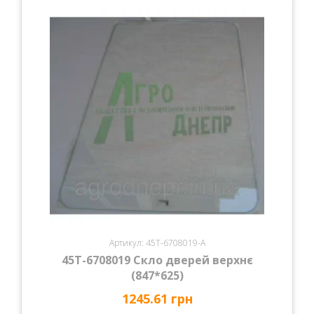
Артикул: 45Т-6708019-А
45Т-6708019 Скло дверей верхнє
(847*625)
1245.61 грн