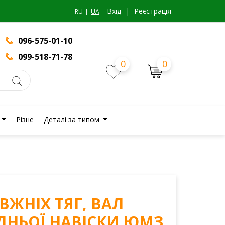
Вхiд
|
Реєстрація
RU
UA
096-575-01-10
099-518-71-78
0
0
Різне
Деталі за типом
ВЖНІХ ТЯГ, ВАЛ
ДНЬОЇ НАВІСКИ ЮМЗ