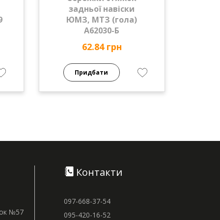
задньої навіски
9
ЮМЗ, МТЗ (гола)
А62030-Б
62.84 грн
Придбати
Контакти
097-668-37-54
нок №57
095-420-16-52