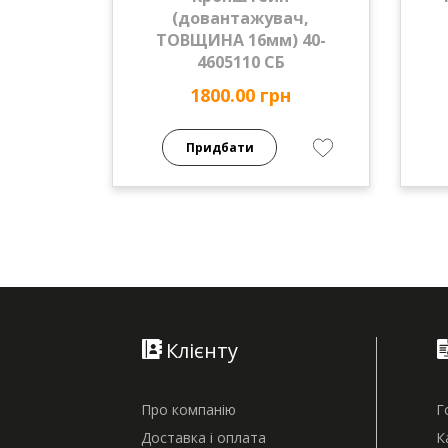
(довантажувач,
ТОВЩИНА 16мм) 40-
4605110 СБ
1800.00 грн
Придбати
Клієнту
Про компанію
Г
Доставка і оплата
К