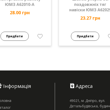
ЮМЗ А62010-А
поздовжніх тяг
навіски ЮМЗ А6202
28.00 грн
23.27 грн
Придбати
Придбати
Інформація
Адреса
оловна
49021, м. Дніпро, вул.
Детальбудівська, буди
аталог