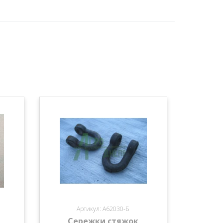
Артикул: А62030-Б
Сережки стяжок