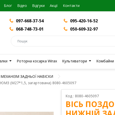
Блог
Вiдео
Відгуки
Акції
Контакти
097-668-37-54
095-420-16-52
068-748-73-01
050-609-32-97
валки
Роторна косарка Wirax
Культиватори
Комбайни
МЕХАНІЗМ ЗАДНЬОЇ НАВІСКИ
ки ЮМЗ (М27*1,5, загартована) 8080-4605097
Код : 8080-4605097
ВІСЬ ПОЗДО
НИЖНІЙ ЗА