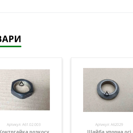
ВАРИ
Артикул: А61.02.003
Артикул: А62029
Контргайка розкосу
Шайба упорна осі