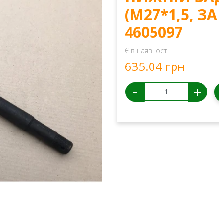
(М27*1,5, З
4605097
Є в наявності
635.04 грн
-
+