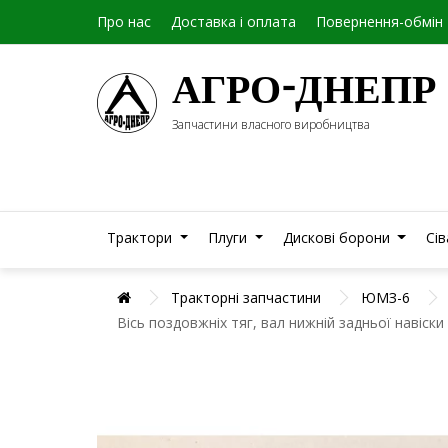
Про нас
Доставка і оплата
Повернення-обмін
АГРО-ДНЕПР
Запчастини власного виробництва
Трактори
Плуги
Дискові борони
Сі
Тракторні запчастини
ЮМЗ-6
Вісь поздовжніх тяг, вал нижній задньої навіс