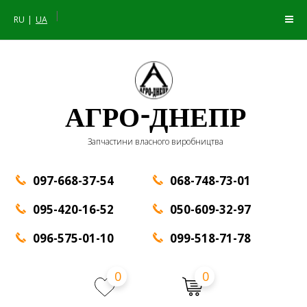
|
RU
UA
АГРО-ДНЕПР
Запчастини власного виробництва
097-668-37-54
068-748-73-01
095-420-16-52
050-609-32-97
096-575-01-10
099-518-71-78
0
0