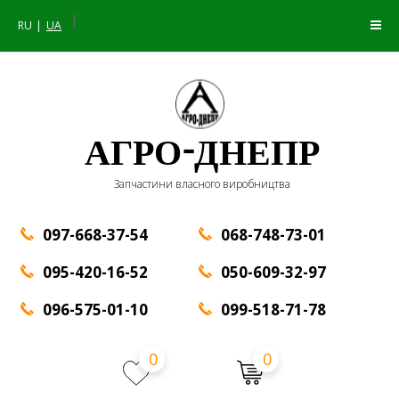
|
RU
UA
АГРО-ДНЕПР
Запчастини власного виробництва
097-668-37-54
068-748-73-01
095-420-16-52
050-609-32-97
096-575-01-10
099-518-71-78
0
0