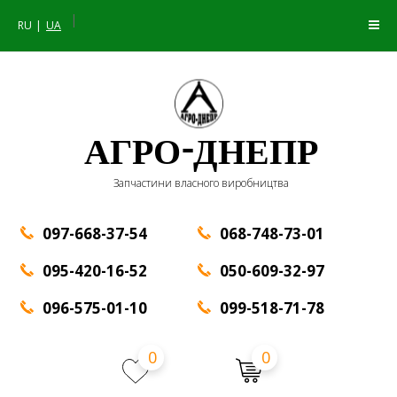
|
RU
UA
АГРО-ДНЕПР
Запчастини власного виробництва
097-668-37-54
068-748-73-01
095-420-16-52
050-609-32-97
096-575-01-10
099-518-71-78
0
0