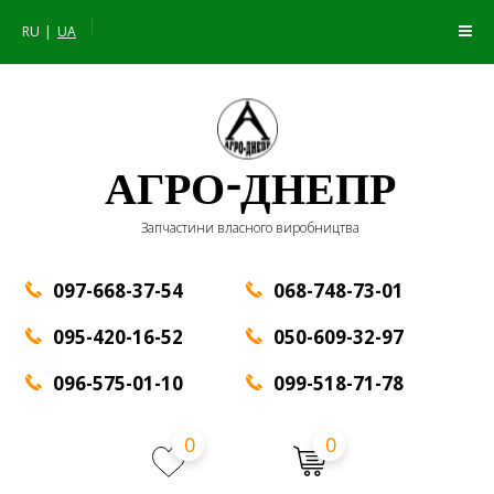
|
RU
UA
АГРО-ДНЕПР
Запчастини власного виробництва
097-668-37-54
068-748-73-01
095-420-16-52
050-609-32-97
096-575-01-10
099-518-71-78
0
0