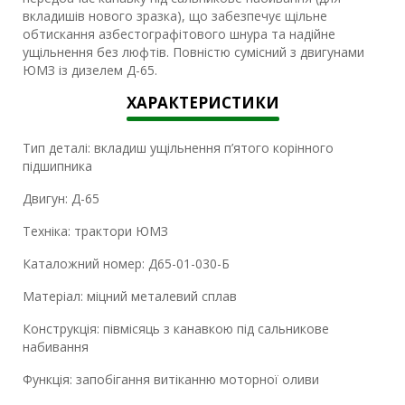
вкладишів нового зразка), що забезпечує щільне
обтискання азбестографітового шнура та надійне
ущільнення без люфтів. Повністю сумісний з двигунами
ЮМЗ із дизелем Д-65.
ХАРАКТЕРИСТИКИ
Тип деталі: вкладиш ущільнення п’ятого корінного
підшипника
Двигун: Д-65
Техніка: трактори ЮМЗ
Каталожний номер: Д65-01-030-Б
Матеріал: міцний металевий сплав
Конструкція: півмісяць з канавкою під сальникове
набивання
Функція: запобігання витіканню моторної оливи