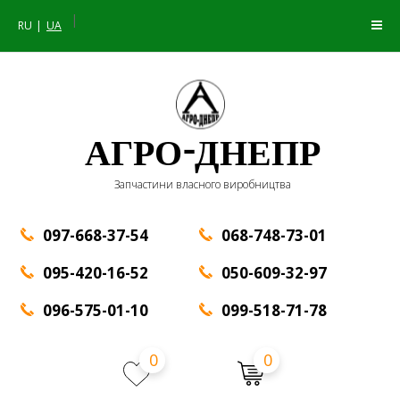
|
RU
UA
АГРО-ДНЕПР
Запчастини власного виробництва
097-668-37-54
068-748-73-01
095-420-16-52
050-609-32-97
096-575-01-10
099-518-71-78
0
0