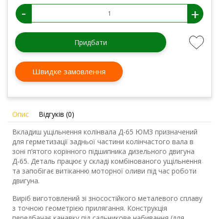
-
+
Придбати
Швидке замовлення
Опис
Відгуків (0)
Вкладиш ущільнення колінвала Д-65 ЮМЗ призначений
для герметизації задньої частини колінчастого вала в
зоні п’ятого корінного підшипника дизельного двигуна
Д-65. Деталь працює у складі комбінованого ущільнення
та запобігає витіканню моторної оливи під час роботи
двигуна.
Виріб виготовлений зі зносостійкого металевого сплаву
з точною геометрією прилягання. Конструкція
передбачає канавку під сальникове набивання (для