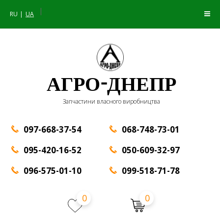
|
RU
UA
АГРО-ДНЕПР
Запчастини власного виробництва
097-668-37-54
068-748-73-01
095-420-16-52
050-609-32-97
096-575-01-10
099-518-71-78
0
0