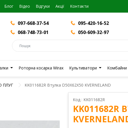
Блог
Вiдео
Відгуки
Акції
Контакти
097-668-37-54
095-420-16-52
068-748-73-01
050-609-32-97
валки
Роторна косарка Wirax
Культиватори
Комбайни
D ПЛУГ
KK011682R Втулка D50X62X50 KVERNELAND
Код : KK011682R
KK011682R 
KVERNELAN