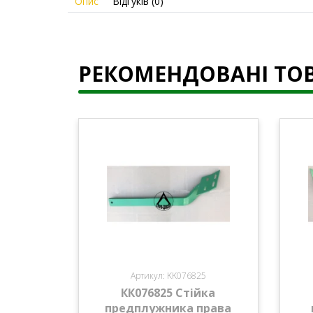
Опис
Відгуків (0)
РЕКОМЕНДОВАНІ ТО
Артикул: KK076825
КК076825 Стійка
предплужника права