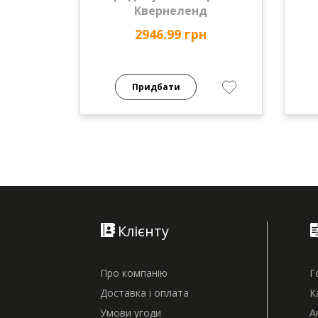
Квернеленд
2946.99 грн
Придбати
Клієнту
Про компанію
Г
Доставка і оплата
К
Умови угоди
А