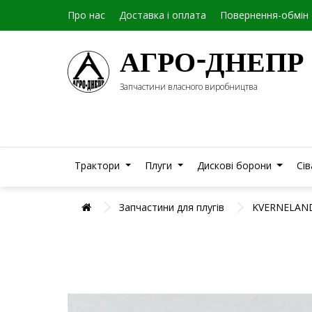
Про нас
Доставка і оплата
Повернення-обмін
АГРО-ДНЕПР
Запчастини власного виробництва
Трактори
Плуги
Дискові борони
Сі
Запчастини для плугів
KVERNELAN