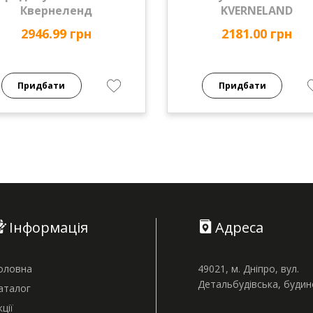
Квернеленд
KVERNELAND
2946.99 грн
2181.00 грн
Придбати
Придбати
Інформація
Адреса
оловна
49021, м. Дніпро, вул.
Детальбудівська, буди
аталог
кції