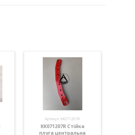
Артикул: KK071207R
к
KK071207R Стійка
плуга центральна