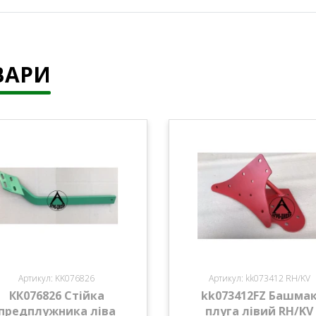
ВАРИ
Артикул: KK076826
Артикул: kk073412 RH/KV
КК076826 Стійка
kk073412FZ Башма
предплужника ліва
плуга лівий RH/KV