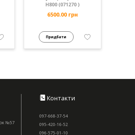
Н800 (071270 )
6500.00 грн
Придбати
Контакти
097-668-37-54
нок №57
095-420-16-52
096-575-01-10