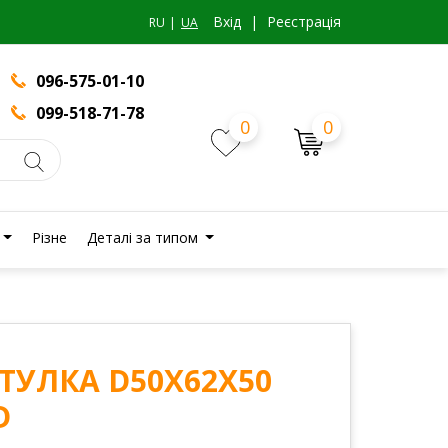
Вхiд
|
Реєстрація
RU
UA
096-575-01-10
099-518-71-78
0
0
Різне
Деталі за типом
ВТУЛКА D50X62X50
D