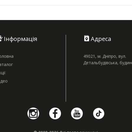
Інформація
Адреса
оловна
49021, м. Дніпро, вул.
Детальбудівська, буди
аталог
кції
ідео