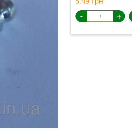
5.49 грн
-
+