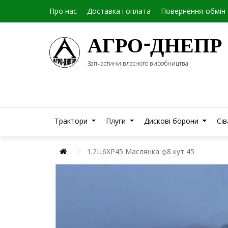
Про нас
Доставка і оплата
Повернення-обмін
АГРО-ДНЕПР
Запчастини власного виробництва
Трактори
Плуги
Дискові борони
Сі
1.2Ц6ХР45 Маслянка ф8 кут 45