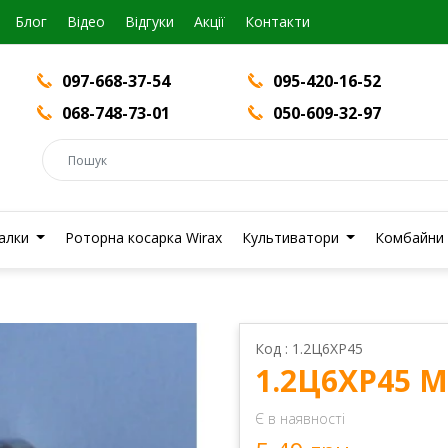
Блог
Вiдео
Відгуки
Акції
Контакти
097-668-37-54
095-420-16-52
068-748-73-01
050-609-32-97
валки
Роторна косарка Wirax
Культиватори
Комбайни
Код : 1.2Ц6ХР45
1.2Ц6ХР45 
Є в наявності