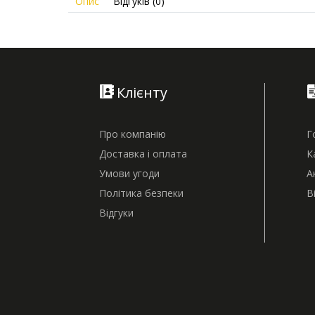
Опис
Відгуків (0)
Клієнту
Про компанію
Г
Доставка і оплата
К
Умови угоди
А
Політика безпеки
В
Відгуки