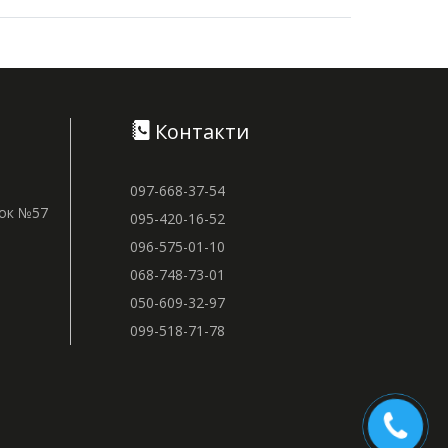
Контакти
097-668-37-54
нок №57
095-420-16-52
096-575-01-10
068-748-73-01
050-609-32-97
099-518-71-78