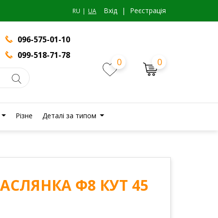
Вхiд
|
Реєстрація
RU
UA
096-575-01-10
099-518-71-78
0
0
Різне
Деталі за типом
МАСЛЯНКА Ф8 КУТ 45