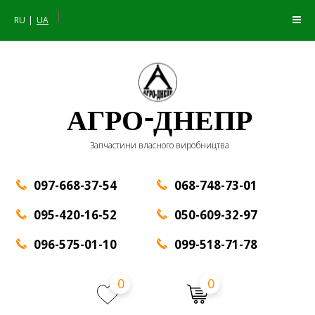
|
RU
UA
АГРО-ДНЕПР
Запчастини власного виробництва
097-668-37-54
068-748-73-01
095-420-16-52
050-609-32-97
096-575-01-10
099-518-71-78
0
0