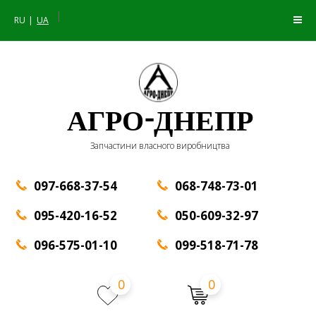
|
RU
UA
АГРО-ДНЕПР
Запчастини власного виробництва
097-668-37-54
068-748-73-01
095-420-16-52
050-609-32-97
096-575-01-10
099-518-71-78
0
0