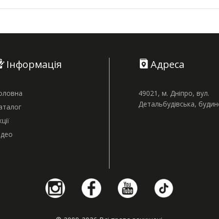
Інформація
Адреса
оловна
49021, м. Дніпро, вул.
Детальбудівська, буди
аталог
кції
ідео