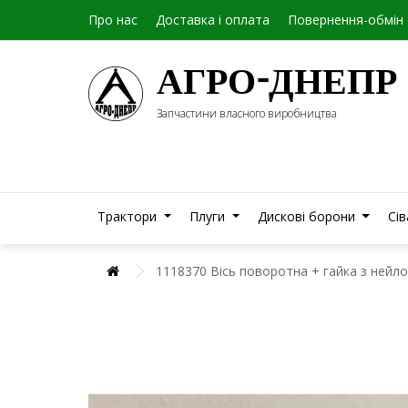
Про нас
Доставка і оплата
Повернення-обмін
АГРО-ДНЕПР
Запчастини власного виробництва
Трактори
Плуги
Дискові борони
Сі
1118370 Вісь поворотна + гайка з не