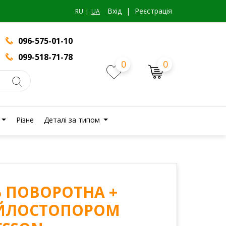
Вхiд
|
Реєстрація
RU
UA
096-575-01-10
099-518-71-78
0
0
Різне
Деталі за типом
СЬ ПОВОРОТНА +
ЕЙЛОСТОПОРОМ