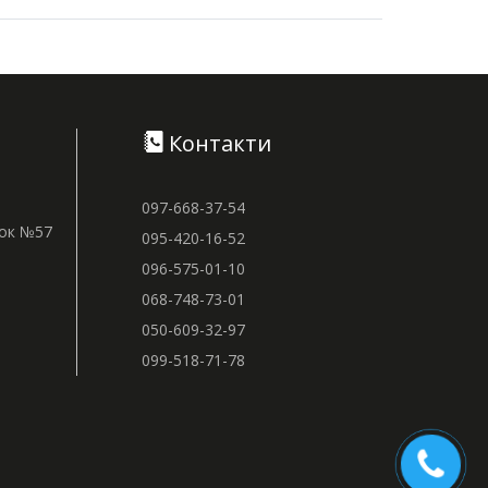
Контакти
097-668-37-54
нок №57
095-420-16-52
096-575-01-10
068-748-73-01
050-609-32-97
099-518-71-78