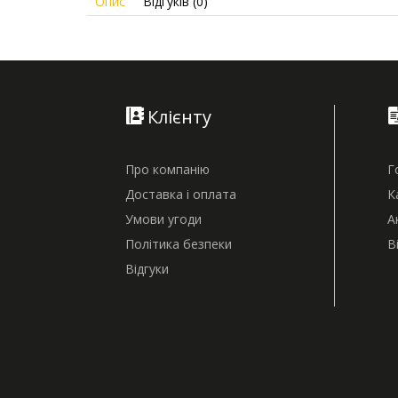
Опис
Відгуків (0)
Клієнту
Про компанію
Г
Доставка і оплата
К
Умови угоди
А
Політика безпеки
В
Відгуки