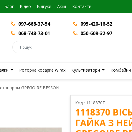
Блог
Вiдео
Відгуки
Акції
Контакти
097-668-37-54
095-420-16-52
068-748-73-01
050-609-32-97
валки
Роторна косарка Wirax
Культиватори
Комбайни
йлостопором GREGOIRE BESSON
Код : 1118370Г
1118370 ВІ
ГАЙКА З Н