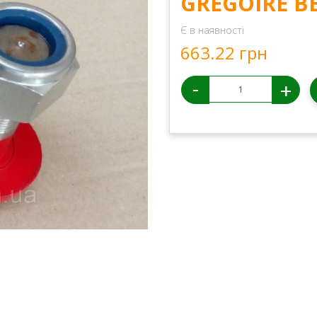
GREGOIRE B
Є в наявності
663.22 грн
-
+