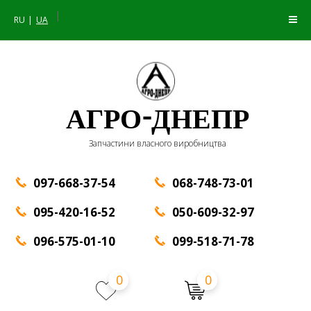
|
RU
UA
АГРО-ДНЕПР
Запчастини власного виробництва
097-668-37-54
068-748-73-01
095-420-16-52
050-609-32-97
096-575-01-10
099-518-71-78
0
0