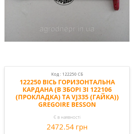
Код : 122250 СБ
122250 ВІСЬ ГОРИЗОНТАЛЬНА
КАРДАНА (В ЗБОРІ ЗІ 122106
(ПРОКЛАДКА) ТА VJ335 (ГАЙКА))
GREGOIRE BESSON
Є в наявності
2472.54 грн