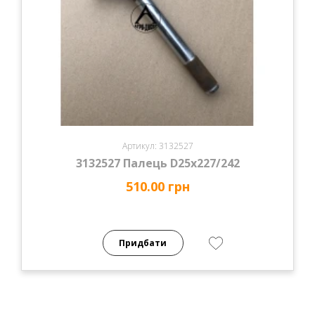
Артикул: 3132527
3132527 Палець D25х227/242
510.00 грн
Придбати