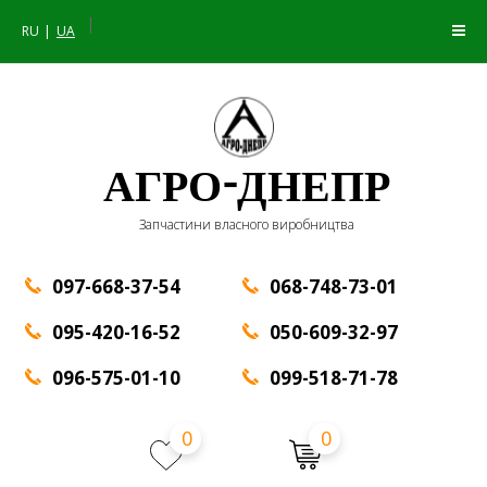
|
RU
UA
АГРО-ДНЕПР
Запчастини власного виробництва
097-668-37-54
068-748-73-01
095-420-16-52
050-609-32-97
096-575-01-10
099-518-71-78
0
0