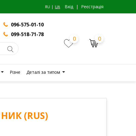
Вхiд
|
Реєстрація
RU
UA
096-575-01-10
099-518-71-78
0
0
Різне
Деталі за типом
НИК (RUS)