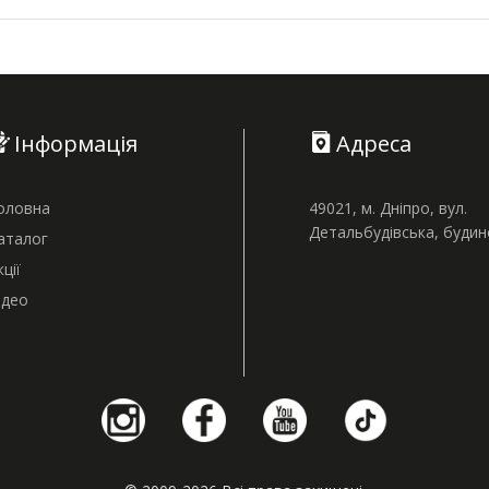
Інформація
Адреса
оловна
49021, м. Дніпро, вул.
Детальбудівська, буди
аталог
кції
ідео