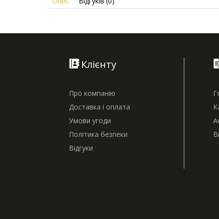
Опис
Відгуків (0)
Клієнту
Про компанію
Г
Доставка і оплата
К
Умови угоди
А
Політика безпеки
В
Відгуки