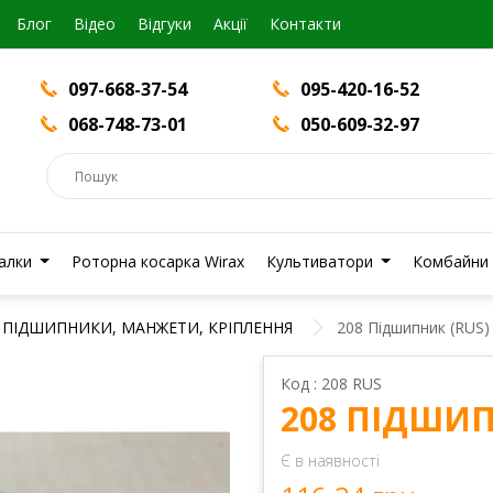
Блог
Вiдео
Відгуки
Акції
Контакти
097-668-37-54
095-420-16-52
068-748-73-01
050-609-32-97
валки
Роторна косарка Wirax
Культиватори
Комбайни
ПІДШИПНИКИ, МАНЖЕТИ, КРІПЛЕННЯ
208 Підшипник (RUS)
Код : 208 RUS
208 ПІДШИП
Є в наявності