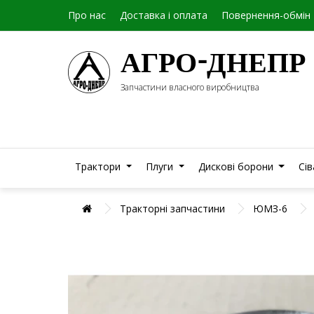
Про нас
Доставка і оплата
Повернення-обмін
АГРО-ДНЕПР
Запчастини власного виробництва
Трактори
Плуги
Дискові борони
Сі
Тракторні запчастини
ЮМЗ-6