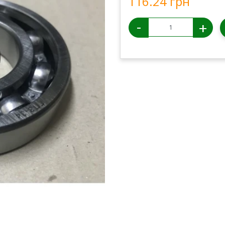
116.24 грн
-
+