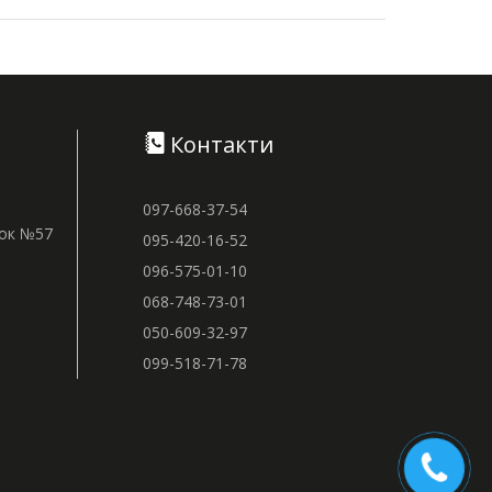
Контакти
097-668-37-54
нок №57
095-420-16-52
096-575-01-10
068-748-73-01
050-609-32-97
099-518-71-78