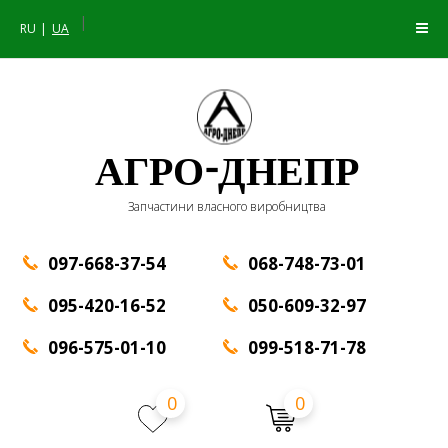
|
RU
UA
АГРО-ДНЕПР
Запчастини власного виробництва
097-668-37-54
068-748-73-01
095-420-16-52
050-609-32-97
096-575-01-10
099-518-71-78
0
0