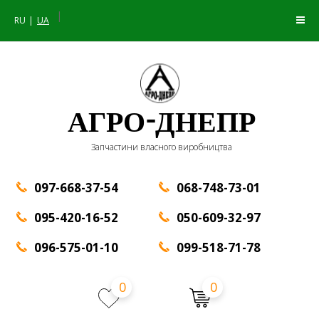
|
RU
UA
АГРО-ДНЕПР
Запчастини власного виробництва
097-668-37-54
068-748-73-01
095-420-16-52
050-609-32-97
096-575-01-10
099-518-71-78
0
0