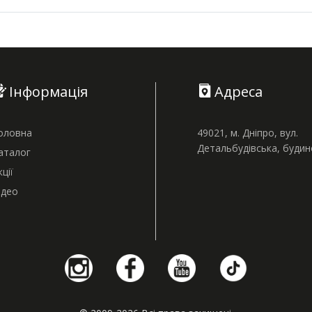
Інформація
Адреса
оловна
49021, м. Дніпро, вул.
Детальбудівська, буди
аталог
кції
ідео