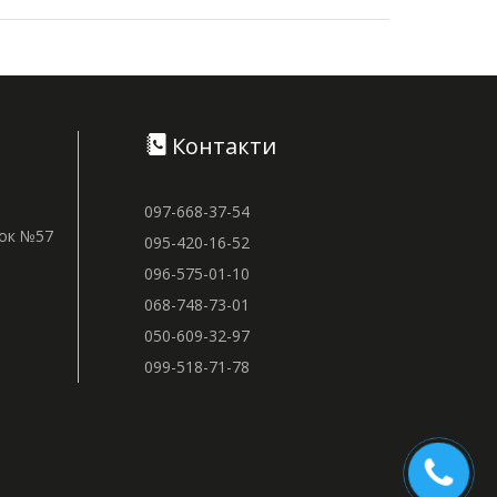
Контакти
097-668-37-54
нок №57
095-420-16-52
096-575-01-10
068-748-73-01
050-609-32-97
099-518-71-78