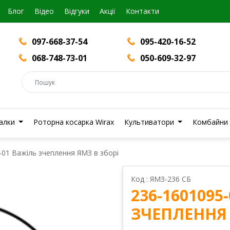
Блог
Вiдео
Відгуки
Акції
Контакти
097-668-37-54
095-420-16-52
068-748-73-01
050-609-32-97
валки
Роторна косарка Wirax
Культиватори
Комбайни
-01 Важіль зчеплення ЯМЗ в зборі
Код : ЯМЗ-236 СБ
236-1601095
ЗЧЕПЛЕННЯ 