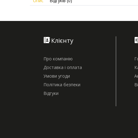
Опис
Відгуків (0)
Клієнту
Про компанію
Г
Доставка і оплата
К
Умови угоди
А
Політика безпеки
В
Відгуки