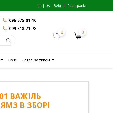
Вхiд
|
Реєстрація
RU
UA
096-575-01-10
099-518-71-78
0
0
Різне
Деталі за типом
-01 ВАЖІЛЬ
ЯМЗ В ЗБОРІ