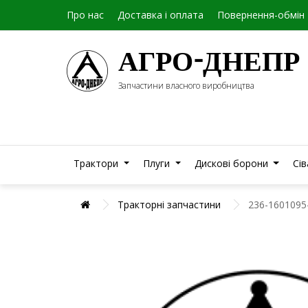
Про нас
Доставка і оплата
Повернення-обмін
АГРО-ДНЕПР
Запчастини власного виробництва
Трактори
Плуги
Дискові борони
Сі
Тракторні запчастини
236-1601095