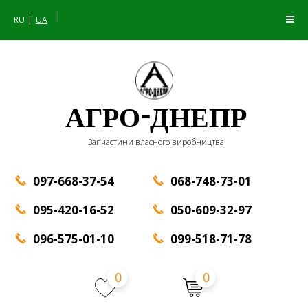
|
RU
UA
АГРО-ДНЕПР
Запчастини власного виробництва
097-668-37-54
068-748-73-01
095-420-16-52
050-609-32-97
096-575-01-10
099-518-71-78
0
0