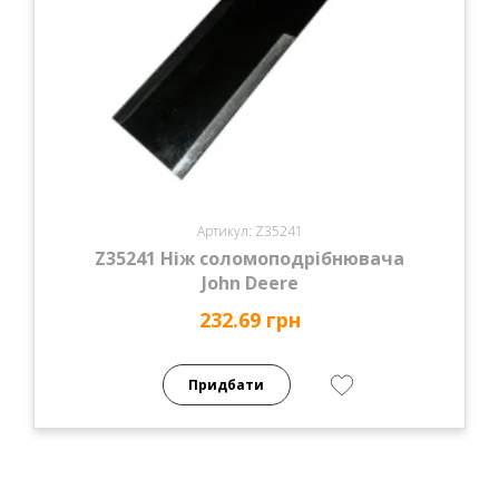
Артикул: Z35241
Z35241 Ніж соломоподрібнювача
John Deere
232.69 грн
Придбати