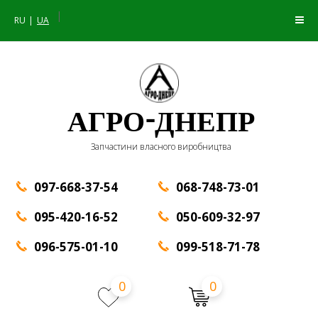
|
RU
UA
АГРО-ДНЕПР
Запчастини власного виробництва
097-668-37-54
068-748-73-01
095-420-16-52
050-609-32-97
096-575-01-10
099-518-71-78
0
0