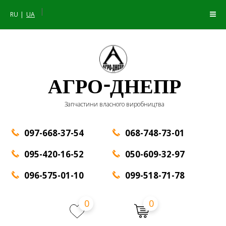
|
RU
UA
АГРО-ДНЕПР
Запчастини власного виробництва
097-668-37-54
068-748-73-01
095-420-16-52
050-609-32-97
096-575-01-10
099-518-71-78
0
0