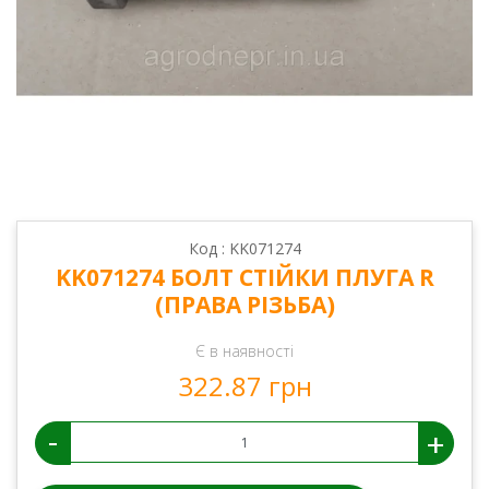
Код : KK071274
KK071274 БОЛТ СТІЙКИ ПЛУГА R
(ПРАВА РІЗЬБА)
Є в наявності
322.87 грн
-
+