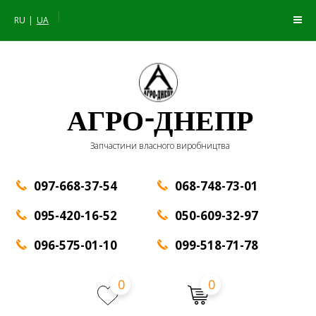
|
RU
UA
АГРО-ДНЕПР
Запчастини власного виробництва
097-668-37-54
068-748-73-01
095-420-16-52
050-609-32-97
096-575-01-10
099-518-71-78
0
0