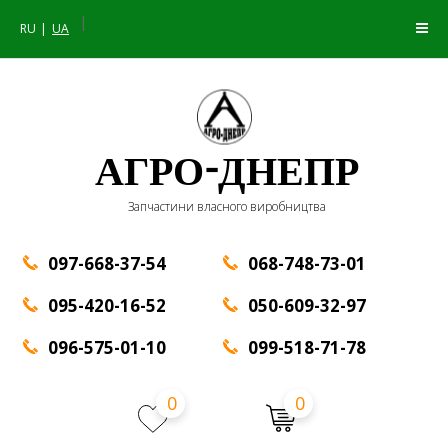
|
RU
UA
АГРО-ДНЕПР
Запчастини власного виробництва
097-668-37-54
068-748-73-01
095-420-16-52
050-609-32-97
096-575-01-10
099-518-71-78
0
0