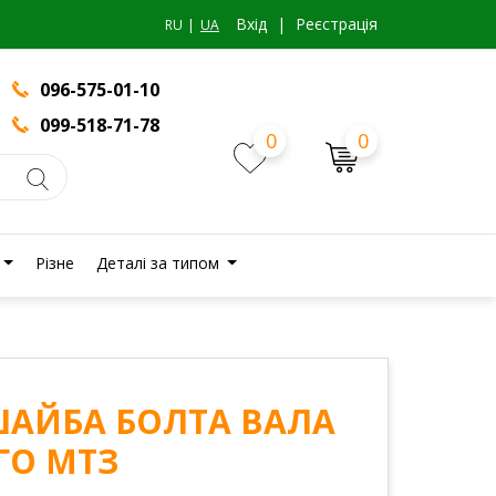
Вхiд
|
Реєстрація
RU
UA
096-575-01-10
099-518-71-78
0
0
Різне
Деталі за типом
 ШАЙБА БОЛТА ВАЛА
ГО МТЗ