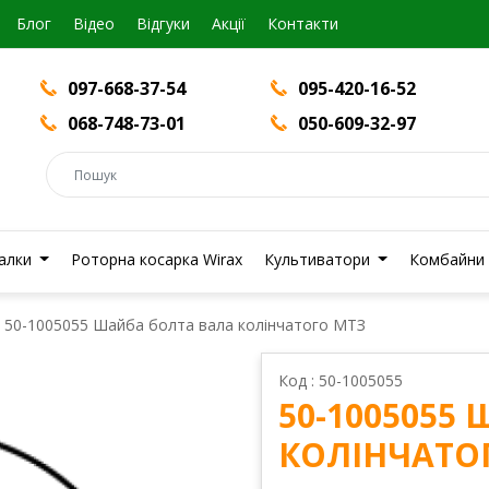
Блог
Вiдео
Відгуки
Акції
Контакти
097-668-37-54
095-420-16-52
068-748-73-01
050-609-32-97
валки
Роторна косарка Wirax
Культиватори
Комбайни
50-1005055 Шайба болта вала колінчатого МТЗ
Код : 50-1005055
50-1005055
КОЛІНЧАТО