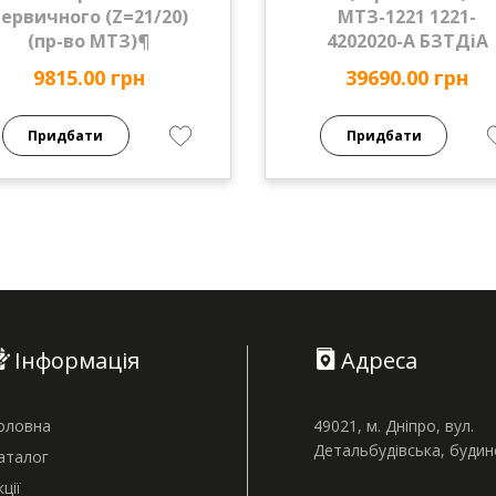
ервичного (Z=21/20)
МТЗ-1221 1221-
(пр-во МТЗ)¶
4202020-А БЗТДіА
9815.00 грн
39690.00 грн
Придбати
Придбати
Інформація
Адреса
оловна
49021, м. Дніпро, вул.
Детальбудівська, буди
аталог
кції