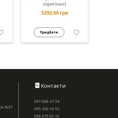
(оригінал)
5292.00 грн
Придбати
Контакти
097-668-37-54
нок №57
095-420-16-52
096-575-01-10