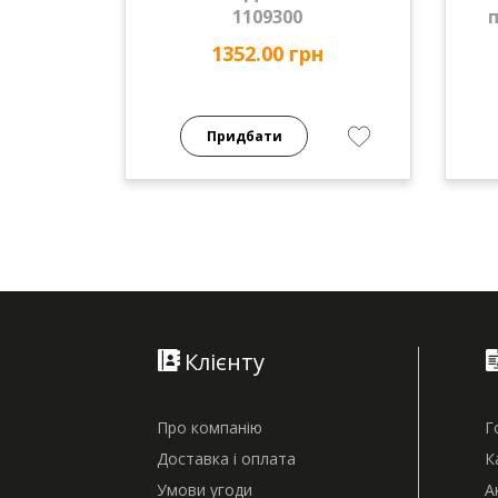
1109300
п
1352.00 грн
Придбати
Клієнту
Про компанію
Г
Доставка і оплата
К
Умови угоди
А