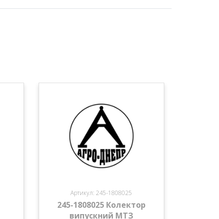
Артикул: 245-1808025
245-1808025 Колектор
випускний МТЗ