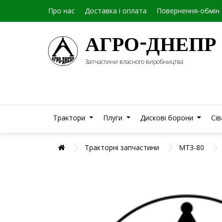
Про нас
Доставка і оплата
Повернення-обмін
АГРО-ДНЕПР
Запчастини власного виробництва
Трактори
Плуги
Дискові борони
Сі
Тракторні запчастини
МТЗ-80