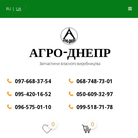
|
RU
UA
АГРО-ДНЕПР
Запчастини власного виробництва
097-668-37-54
068-748-73-01
095-420-16-52
050-609-32-97
096-575-01-10
099-518-71-78
0
0