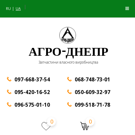
|
RU
UA
АГРО-ДНЕПР
Запчастини власного виробництва
097-668-37-54
068-748-73-01
095-420-16-52
050-609-32-97
096-575-01-10
099-518-71-78
0
0