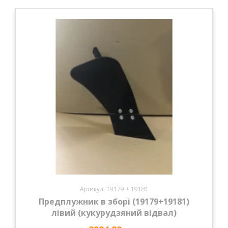
Артикул: 19179 + 19181
Предплужник в зборі (19179+19181)
лівий (кукурудзяний відвал)