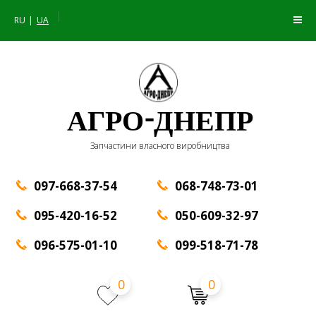
|
RU
UA
АГРО-ДНЕПР
Запчастини власного виробництва
097-668-37-54
068-748-73-01
095-420-16-52
050-609-32-97
096-575-01-10
099-518-71-78
0
0