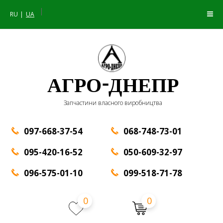
|
RU
UA
АГРО-ДНЕПР
Запчастини власного виробництва
097-668-37-54
068-748-73-01
095-420-16-52
050-609-32-97
096-575-01-10
099-518-71-78
0
0