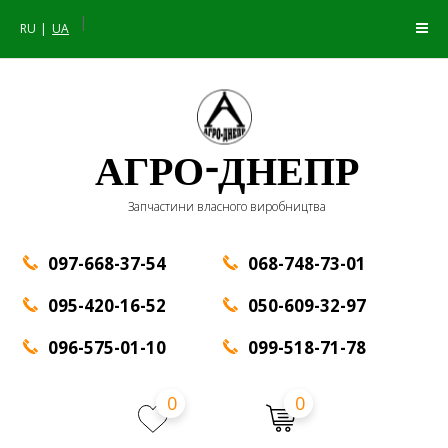
|
RU
UA
АГРО-ДНЕПР
Запчастини власного виробництва
097-668-37-54
068-748-73-01
095-420-16-52
050-609-32-97
096-575-01-10
099-518-71-78
0
0