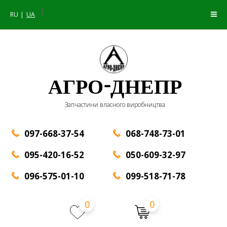
|
RU
UA
АГРО-ДНЕПР
Запчастини власного виробництва
097-668-37-54
068-748-73-01
095-420-16-52
050-609-32-97
096-575-01-10
099-518-71-78
0
0