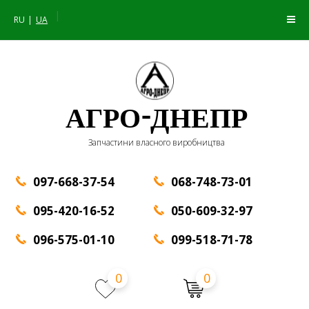
|
RU
UA
АГРО-ДНЕПР
Запчастини власного виробництва
097-668-37-54
068-748-73-01
095-420-16-52
050-609-32-97
096-575-01-10
099-518-71-78
0
0