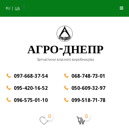
|
RU
UA
АГРО-ДНЕПР
Запчастини власного виробництва
097-668-37-54
068-748-73-01
095-420-16-52
050-609-32-97
096-575-01-10
099-518-71-78
0
0