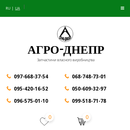
|
RU
UA
АГРО-ДНЕПР
Запчастини власного виробництва
097-668-37-54
068-748-73-01
095-420-16-52
050-609-32-97
096-575-01-10
099-518-71-78
0
0