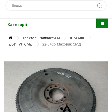
Категорії
Тракторні запчастини
ЮМЗ-80
ДВИГУН СМД
22-04С6 Маховик СМД