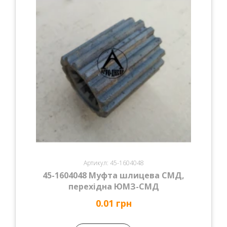
Артикул: 45-1604048
45-1604048 Муфта шлицева СМД,
перехідна ЮМЗ-СМД
0.01 грн