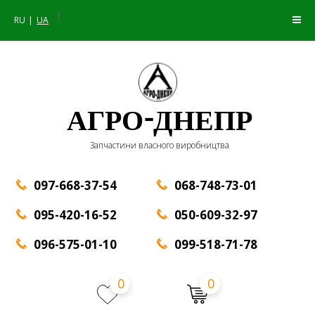
|
RU
UA
АГРО-ДНЕПР
Запчастини власного виробництва
097-668-37-54
068-748-73-01
095-420-16-52
050-609-32-97
096-575-01-10
099-518-71-78
0
0