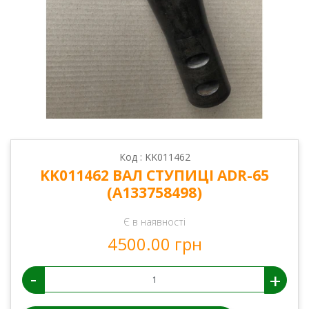
Код : KK011462
KK011462 ВАЛ СТУПИЦІ ADR-65
(A133758498)
Є в наявності
4500.00 грн
-
+