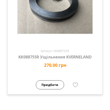
Артикул: KK088755R
KK088755R Ущільнення KVERNELAND
270.00 грн
Придбати