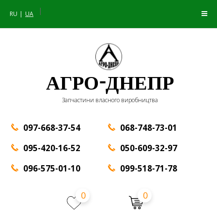
|
RU
UA
АГРО-ДНЕПР
Запчастини власного виробництва
097-668-37-54
068-748-73-01
095-420-16-52
050-609-32-97
096-575-01-10
099-518-71-78
0
0