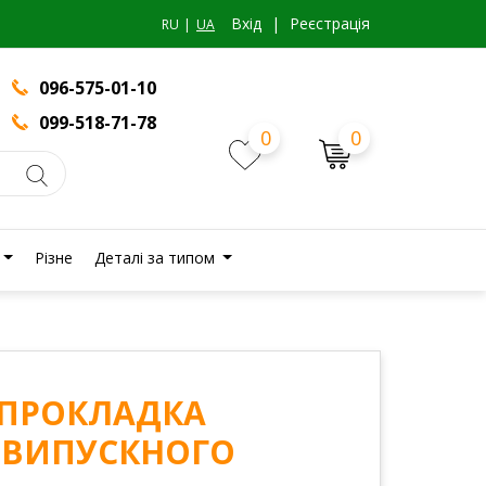
Вхiд
|
Реєстрація
RU
UA
096-575-01-10
099-518-71-78
0
0
Різне
Деталі за типом
0 ПРОКЛАДКА
 ВИПУСКНОГО