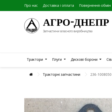
Про нас
Доставка і оплата
Повернення-обмін
АГРО-ДНЕПР
Запчастини власного виробництва
Трактори
Плуги
Дискові борони
Сі
Тракторні запчастини
236-1008050