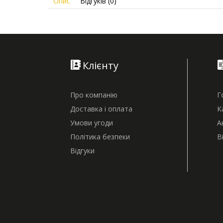
Опис
Відгуків (0)
Клієнту
Про компанію
Г
Доставка і оплата
К
Умови угоди
А
Політика безпеки
В
Відгуки