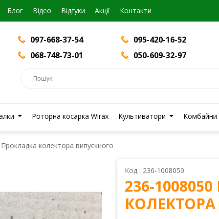
Блог
Вiдео
Відгуки
Акції
Контакти
097-668-37-54
095-420-16-52
068-748-73-01
050-609-32-97
валки
Роторна косарка Wirax
Культиватори
Комбайни
 Прокладка колектора випускного
Код : 236-1008050
236-100805
КОЛЕКТОРА