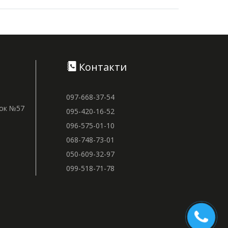
Контакти
097-668-37-54
нок №57
095-420-16-52
096-575-01-10
068-748-73-01
050-609-32-97
099-518-71-78