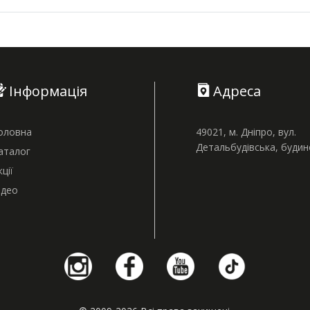
Інформація
Адреса
оловна
49021, м. Дніпро, вул.
Детальбудівська, буди
аталог
кції
ідео