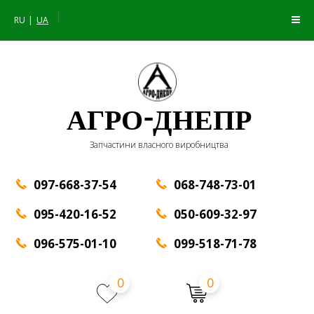
|
RU
UA
АГРО-ДНЕПР
Запчастини власного виробництва
097-668-37-54
068-748-73-01
095-420-16-52
050-609-32-97
096-575-01-10
099-518-71-78
0
0