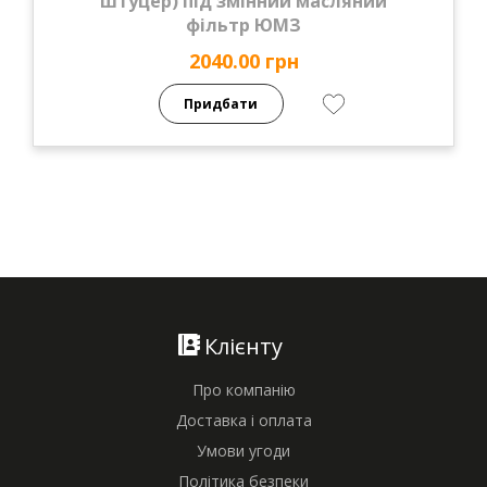
штуцер) під змінний масляний
фільтр ЮМЗ
2040.00 грн
Придбати
Клієнту
Про компанію
Доставка і оплата
Умови угоди
Політика безпеки