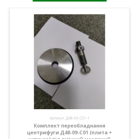
Артикул: Д48-09-С01-1
Комплект переобладнання
центрифуги Д48-09-С01 (плита +