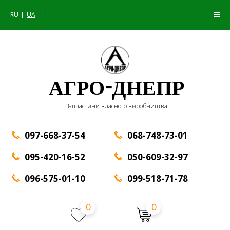
|
RU
UA
АГРО-ДНЕПР
Запчастини власного виробництва
097-668-37-54
068-748-73-01
095-420-16-52
050-609-32-97
096-575-01-10
099-518-71-78
0
0